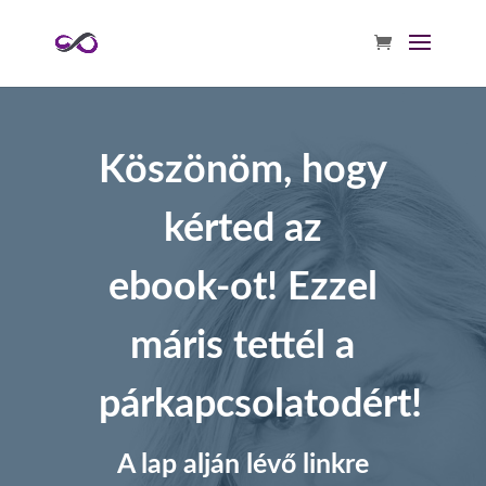
Köszönöm, hogy
kérted az
ebook-ot! Ezzel
máris tettél a
párkapcsolatodért!
A lap alján lévő linkre