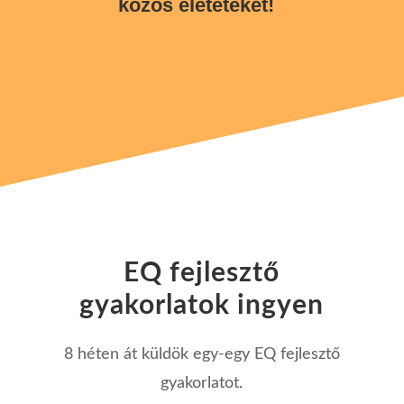
közös életeteket!
EQ fejlesztő
gyakorlatok ingyen
8 héten át küldök egy-egy EQ fejlesztő
gyakorlatot.