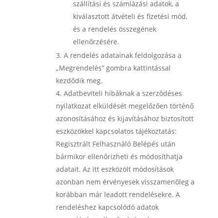
szállítási és számlázási adatok, a
kiválasztott átvételi és fizetési mód,
és a rendelés összegének
ellenőrzésére.
A rendelés adatainak feldolgozása
a
„Megrendelés” gombra kattintással
kezdődik meg.
Adatbeviteli hibák
nak a szerződéses
nyilatkozat elküldését megelőzően történő
azonosításához és kijavításához biztosított
eszközökkel kapcsolatos tájékoztatás:
Regisztrált Felhasználó Belépés után
bármikor ellenőrizheti és módosíthatja
adatait. Az itt eszközölt módosítások
azonban nem érvényesek visszamenőleg a
korábban már leadott rendelésekre. A
rendeléshez kapcsolódó adatok