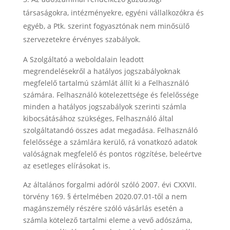
társaságokra, intézményekre, egyéni vállalkozókra és
egyéb, a Ptk. szerint fogyasztónak nem minősülő
szervezetekre érvényes szabályok.
A Szolgáltató a weboldalain leadott
megrendelésekről a hatályos jogszabályoknak
megfelelő tartalmú számlát állít ki a Felhasználó
számára. Felhasználó kötelezettsége és felelőssége
minden a hatályos jogszabályok szerinti számla
kibocsátásához szükséges, Felhasználó által
szolgáltatandó összes adat megadása. Felhasználó
felelőssége a számlára kerülő, rá vonatkozó adatok
valóságnak megfelelő és pontos rögzítése, beleértve
az esetleges elírásokat is.
Az általános forgalmi adóról szóló 2007. évi CXXVII.
törvény 169. § értelmében 2020.07.01-től a nem
magánszemély részére szóló vásárlás esetén a
számla kötelező tartalmi eleme a vevő adószáma,