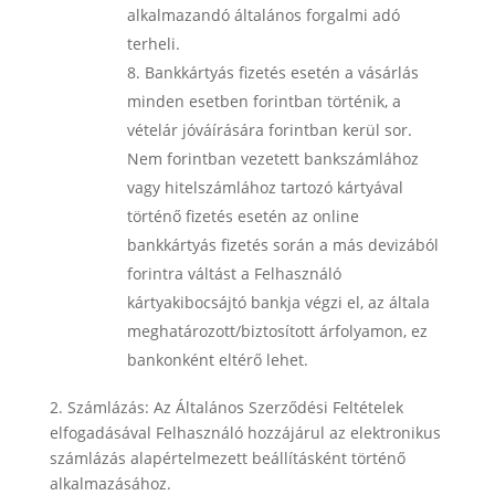
alkalmazandó általános forgalmi adó
terheli.
Bankkártyás fizetés
esetén a vásárlás
minden esetben forintban történik, a
vételár jóváírására forintban kerül sor.
Nem forintban vezetett bankszámlához
vagy hitelszámlához tartozó kártyával
történő fizetés esetén az online
bankkártyás fizetés során a más devizából
forintra váltást a Felhasználó
kártyakibocsájtó bankja végzi el, az általa
meghatározott/biztosított árfolyamon, ez
bankonként eltérő lehet.
2. Számlázás: Az Általános Szerződési Feltételek
elfogadásával Felhasználó hozzájárul az elektronikus
számlázás alapértelmezett beállításként történő
alkalmazásához.