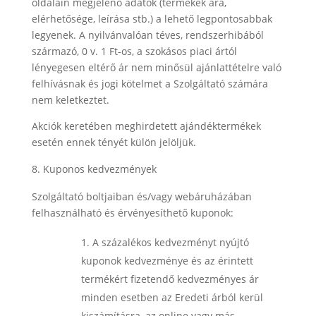
oldalain megjelenő adatok (termékek ára,
elérhetősége, leírása stb.) a lehető legpontosabbak
legyenek. A nyilvánvalóan téves, rendszerhibából
származó, 0 v. 1 Ft-os, a szokásos piaci ártól
lényegesen eltérő ár nem minősül ajánlattételre való
felhívásnak és jogi kötelmet a Szolgáltató számára
nem keletkeztet.
Akciók keretében meghirdetett ajándéktermékek
esetén ennek tényét külön jelöljük.
Kuponos kedvezmények
Szolgáltató boltjaiban és/vagy webáruházában
felhasználható és érvényesíthető kuponok:
A százalékos kedvezményt nyújtó
kuponok kedvezménye és az érintett
termékért fizetendő kedvezményes ár
minden esetben az Eredeti árból kerül
kiszámításra, az online vagy más