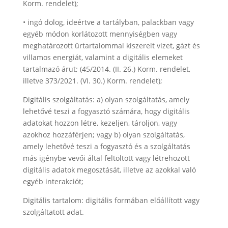
Korm. rendelet);
• ingó dolog, ideértve a tartályban, palackban vagy
egyéb módon korlátozott mennyiségben vagy
meghatározott űrtartalommal kiszerelt vizet, gázt és
villamos energiát, valamint a digitális elemeket
tartalmazó árut; (45/2014. (II. 26.) Korm. rendelet,
illetve 373/2021. (VI. 30.) Korm. rendelet);
Digitális szolgáltatás
: a) olyan szolgáltatás, amely
lehetővé teszi a fogyasztó számára, hogy digitális
adatokat hozzon létre, kezeljen, tároljon, vagy
azokhoz hozzáférjen; vagy b) olyan szolgáltatás,
amely lehetővé teszi a fogyasztó és a szolgáltatás
más igénybe vevői által feltöltött vagy létrehozott
digitális adatok megosztását, illetve az azokkal való
egyéb interakciót;
Digitális tartalom
: digitális formában előállított vagy
szolgáltatott adat.