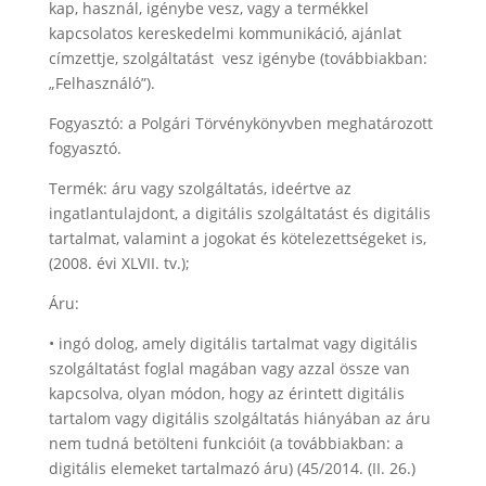
kap, használ, igénybe vesz, vagy a termékkel
kapcsolatos kereskedelmi kommunikáció, ajánlat
címzettje, szolgáltatást
vesz igénybe (továbbiakban:
„Felhasználó”).
Fogyasztó
: a Polgári Törvénykönyvben meghatározott
fogyasztó.
Termék: áru vagy szolgáltatás, ideértve az
ingatlantulajdont, a digitális szolgáltatást és digitális
tartalmat, valamint a jogokat és kötelezettségeket is,
(2008. évi XLVII. tv.);
Áru
:
• ingó dolog, amely digitális tartalmat vagy digitális
szolgáltatást foglal magában vagy azzal össze van
kapcsolva, olyan módon, hogy az érintett digitális
tartalom vagy digitális szolgáltatás hiányában az áru
nem tudná betölteni funkcióit (a továbbiakban: a
digitális elemeket tartalmazó áru) (45/2014. (II. 26.)