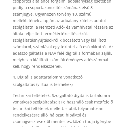
csoportos általános forgalmi adóalanyiság esetében
pedig a csoportazonosító számának első 8
számjegye. Ugyanezen törvény 10. számú
mellékletének alapján az adóalany köteles adatot
szolgáltatni a Nemzeti Adó- és Vámhivatal részére az
általa teljesített termékértékesítésekről,
szolgáltatásnyújtásokról kibocsátott vagy kiállított
számláról, számlával egy tekintet alá eső okiratról. Az
adatszolgáltatás a NAV felé digitális formában zajlik,
melyhez a kiállított számlák érvényes adószámmal
kell, hogy rendelkezzenek.
Digitális adattartalomra vonatkozó
szolgáltatás (virtuális termékek)
Technikai feltételek:
Szolgáltató digitális tartalomra
vonatkozó szolgáltatásait Felhasználó csak megfelelő
technikai feltételek mellett: stabil, folyamatosan
rendelkezésre álló, hálózati hibáktól és
csomagvesztésektől mentes eszközön tudja igénybe