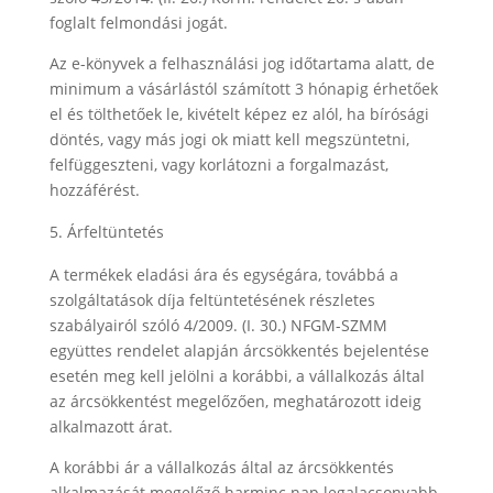
foglalt felmondási jogát.
Az e-könyvek a felhasználási jog időtartama alatt, de
minimum a vásárlástól számított 3 hónapig érhetőek
el és tölthetőek le, kivételt képez ez alól, ha bírósági
döntés, vagy más jogi ok miatt kell megszüntetni,
felfüggeszteni, vagy korlátozni a forgalmazást,
hozzáférést.
Árfeltüntetés
A termékek eladási ára és egységára, továbbá a
szolgáltatások díja feltüntetésének részletes
szabályairól szóló 4/2009. (I. 30.) NFGM-SZMM
együttes rendelet alapján árcsökkentés bejelentése
esetén meg kell jelölni a korábbi, a vállalkozás által
az árcsökkentést megelőzően, meghatározott ideig
alkalmazott árat.
A korábbi ár a vállalkozás által az árcsökkentés
alkalmazását megelőző harminc nap legalacsonyabb