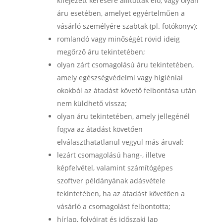
kifejezett kérésére állítottak elő, vagy olyan
áru esetében, amelyet egyértelműen a
vásárló személyére szabtak (pl. fotókönyv);
romlandó vagy minőségét rövid ideig
megőrző áru tekintetében;
olyan zárt csomagolású áru tekintetében,
amely egészségvédelmi vagy higiéniai
okokból az átadást követő felbontása után
nem küldhető vissza;
olyan áru tekintetében, amely jellegénél
fogva az átadást követően
elválaszthatatlanul vegyül más áruval;
lezárt csomagolású hang-, illetve
képfelvétel, valamint számítógépes
szoftver példányának adásvétele
tekintetében, ha az átadást követően a
vásárló a csomagolást felbontotta;
hírlap, folyóirat és időszaki lap