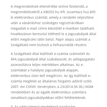
A megrendelések ellenértéke online fizetendő, a
megrendelésekről a KBOSS.hu Kft. (szamlazz.hu) állít
ki elektronikus számlát, amely a rendelés teljesítése
után a vásárláshoz szükséges regisztrációban
megadott e-mail címre kiküldött e-mailben található
hivatkozáson keresztül tölthető le a jogszabályok által
előírt megőrzési időn belül. Papír alapú számlát a
Szolgáltató nem biztosít a Felhasználók részére.
A Szolgáltató által kiállított e-számla számviteli és
ÁFA jogszabályok által szabályozott, és adóigazgatási
azonosításra teljes mértékben alkalmas. Az e-
számlákat a hatályos jogszabályok alapján,
elektronikus úton kell megőrizni. Az így kiállított e-
számla megfelel az általános forgalmi adóról szóló
2007. évi CXXVII. törvényben, a 23/2014 (VI.30.) NGM
rendeletben és az egyéb elektronikus számlára
vonatkozó jogszabályokban előírt feltételeknek.
Az adószámmal rendelkező gazdasági