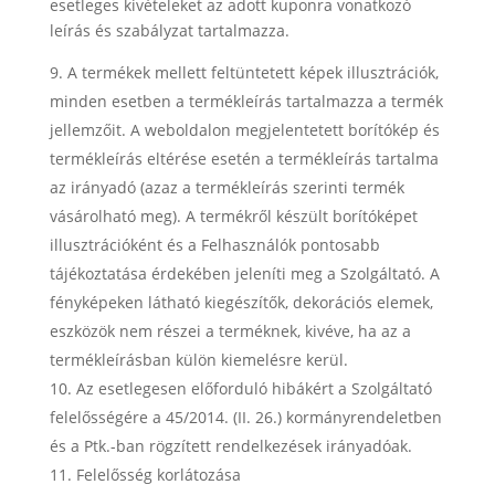
esetleges kivételeket az adott kuponra vonatkozó
leírás és szabályzat tartalmazza.
A termékek mellett feltüntetett képek illusztrációk,
minden esetben a termékleírás tartalmazza a termék
jellemzőit. A weboldalon megjelentetett borítókép és
termékleírás eltérése esetén a termékleírás tartalma
az irányadó (azaz a termékleírás szerinti termék
vásárolható meg). A termékről készült borítóképet
illusztrációként és a Felhasználók pontosabb
tájékoztatása érdekében jeleníti meg a Szolgáltató. A
fényképeken látható kiegészítők, dekorációs elemek,
eszközök nem részei a terméknek, kivéve, ha az a
termékleírásban külön kiemelésre kerül.
Az esetlegesen előforduló hibákért a Szolgáltató
felelősségére a 45/2014. (II. 26.) kormányrendeletben
és a Ptk.-ban rögzített rendelkezések irányadóak.
Felelősség korlátozása