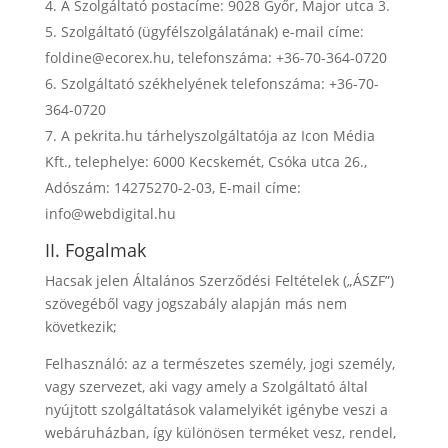
A Szolgáltató postacíme: 9028 Győr, Major utca 3.
Szolgáltató (ügyfélszolgálatának) e-mail címe:
foldine@ecorex.hu, telefonszáma: +36-70-364-0720
Szolgáltató székhelyének telefonszáma: +36-70-
364-0720
A pekrita.hu tárhelyszolgáltatója az Icon Média
Kft., telephelye: 6000 Kecskemét, Csóka utca 26.,
Adószám: 14275270-2-03, E-mail címe:
info@webdigital.hu
II. Fogalmak
Hacsak jelen Általános Szerződési Feltételek („ÁSZF”)
szövegéből vagy jogszabály alapján más nem
következik;
Felhasználó
: az a természetes személy, jogi személy,
vagy szervezet, aki vagy amely a Szolgáltató által
nyújtott szolgáltatások valamelyikét igénybe veszi a
webáruházban, így különösen terméket vesz, rendel,