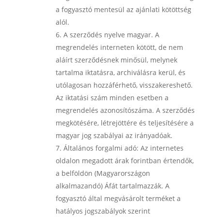
a fogyasztó mentesül az ajánlati kötöttség
alól.
A szerződés nyelve
magyar. A
megrendelés interneten kötött, de nem
aláírt szerződésnek minősül, melynek
tartalma iktatásra, archiválásra kerül, és
utólagosan hozzáférhető, visszakereshető.
Az iktatási szám minden esetben a
megrendelés azonosítószáma. A szerződés
megkötésére, létrejöttére és teljesítésére a
magyar jog szabályai az irányadóak.
Általános forgalmi adó:
Az internetes
oldalon megadott árak forintban értendők,
a belföldön (Magyarországon
alkalmazandó) Áfát tartalmazzák. A
fogyasztó által megvásárolt terméket a
hatályos jogszabályok szerint