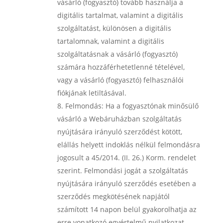
vásárló (fogyasztó) tovább használja a
digitális tartalmat, valamint a digitális
szolgáltatást, különösen a digitális
tartalomnak, valamint a digitális
szolgáltatásnak a vásárló (fogyasztó)
számára hozzáférhetetlenné tételével,
vagy a vásárló (fogyasztó) felhasználói
fiókjának letiltásával.
Felmondás:
Ha a fogyasztónak minősülő
vásárló a Webáruházban szolgáltatás
nyújtására irányuló szerződést kötött,
elállás helyett indoklás nélkül felmondásra
jogosult a 45/2014. (II. 26.) Korm. rendelet
szerint. Felmondási jogát a szolgáltatás
nyújtására irányuló szerződés esetében a
szerződés megkötésének napjától
számított 14 napon belül gyakorolhatja az
erre vonatkozó egyértelmű nyilatkozat