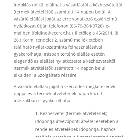
indoklás nélkül elállhat a vásárlástól a kézhezvételtől
(termék átvételétől) számított 14 napon belül. A
vásárló elállási jogát az erre vonatkozó egyértelmű
nyilatkozat útján telefonon (06-70-364-0720), e-
mailben (foldine@ecorex.hu), illetőleg a 45/2014. (II.
26.) Korm. rendelet 2. számú mellékletében
található nyilatkozatminta felhasználásával
gyakorolhatja. Írásban történő elállás esetén
elegendő az elállási nyilatkozatot a kézhezvételtől
(termék átvételétől) számított 14 napon belül
elküldeni a Szolgáltató részére.
A vásárló elállási jogát a szerződés megkötésének
napja, és a termék átvételének napja közötti
időszakban is gyakorolhatja.
Kézhezvétel (termék átvételének)
időpontja átvevőponti átvétel esetében a
rendelés átvételének időpontja, házhoz