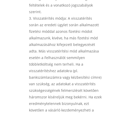
feltételek és a vonatkozó jogszabályok
szerint.
Visszatérítés módja:
A visszatérítés
során az eredeti ügylet során alkalmazott
fizetési móddal azonos fizetési módot
alkalmazunk, kivéve, ha más fizetési mód
alkalmazásához kifejezett belegyezését
adta. Más visszatérítési mód alkalmazása
esetén a Felhasználót semmilyen
többletköltség nem terheli. Ha a
visszatérítéshez adatokra (pl.
bankszámlaszámra vagy kézbesítési címre)
van szükség, az adatokat a visszatérítés
szükségességének felmerülését követően
háromszor kíséreljük meg bekérni. Ha ezek
eredménytelennek bizonyulnak, ezt
követően a vásárló kezdeményezheti a