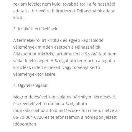
reklám levelet nem küld, továbbá törli a felhasználó
adatait a hírlevélre feliratkozott Felhasználók adatai
közül.
Kritikák, értékelések
A termékekről írt kritikák és egyéb kapcsolódó
vélemények minden esetben a Felhasználók
álláspontját tükrözik, tartalmukért a Szolgáltató nem
vállal felelősséget. A Szolgáltató fenntartja a jogot a
közízlést, üzleti érdekeit, vagy törvényt sértő
vélemények törlésére.
Ügyfélszolgálat
Megrendelésével kapcsolatos bármilyen kérdésével,
észrevételével forduljon a Szolgáltató
munkatársaihoz a foldine@ecorex.hu címen, illetve a
06-70-364-0720-es telefonszámon a honlapon jelzett
időpontban.