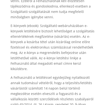
venni. Ezekről a Felhasználónak kell előzetesen
tájékozódnia és gondoskodnia, ellenkező esetben a
Szolgáltató szolgáltatását nem tudja megfelelő
minőségben igénybe venni.
E-könyvek (ebook):
Szolgáltató webáruházában e-
könyvek letöltésére biztosít lehetőséget a szolgáltatás
ellenértékének megfizetése (vásárlás) esetén. Az e-
könyvek a kosárba tétel után kizárólag online előre
fizetéssel és elektronikus számlázással rendelhetőek
meg. Az e-könyv a megrendelés befejezése után
letölthetővé válik. Az e-könyv letöltési linkje a
Felhasználó által megadott email címre kerül
kiküldésre.
A Felhasználó a letöltéssel egyidejűleg nyilatkozott
annak tudomásul vételéről, hogy a teljesítés/letöltés
vásárlástól számított 14 napon belül történő
megkezdése esetén elveszíti a fogyasztó és a
vállalkozás közötti szerződések részletes szabályairól
szóló 45/2014. (II. 26.) Korm. rendelet 20. §-ában