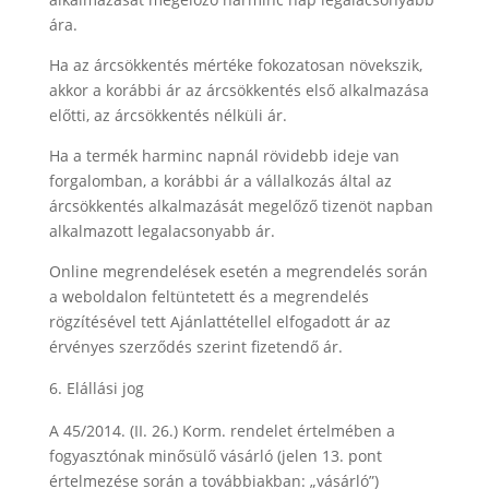
ára.
Ha az árcsökkentés mértéke fokozatosan növekszik,
akkor a korábbi ár az árcsökkentés első alkalmazása
előtti, az árcsökkentés nélküli ár.
Ha a termék harminc napnál rövidebb ideje van
forgalomban, a korábbi ár a vállalkozás által az
árcsökkentés alkalmazását megelőző tizenöt napban
alkalmazott legalacsonyabb ár.
Online megrendelések esetén a megrendelés során
a weboldalon feltüntetett és a megrendelés
rögzítésével tett Ajánlattétellel elfogadott ár az
érvényes szerződés szerint fizetendő ár.
Elállási jog
A 45/2014. (II. 26.) Korm. rendelet értelmében a
fogyasztónak minősülő vásárló (jelen 13. pont
értelmezése során a továbbiakban: „vásárló”)