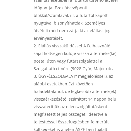
szállítás esetében a futártól történő átvétel
időpontja. Ezek átvevőponti
blokkal/számlával, ill. a futártól kapott
nyugtával bizonyíthatóak. Személyes
átvételi mód nem zárja ki az elállási jog
érvényesítését.
Elállás visszaküldéssel A Felhasználó
saját költségén küldje vissza a terméke(ke)t
postai úton vagy futárszolgálattal a
Szolgáltató címére (9028 Győr, Major utca
3. ÜGYFÉLSZOLGÁLAT” megjelöléssel,), az
alábbi esetekben.Ezt követően
haladéktalanul, de legkésőbb a termék(ek)
visszaérkezésétől számított 14 napon belül
visszatérítjük az ellenszolgáltatásként
megfizetett teljes összeget, ideértve a
teljesítéssel összefüggésben felmerült
költségeket is a jelen ÁSZF-ben foglalt