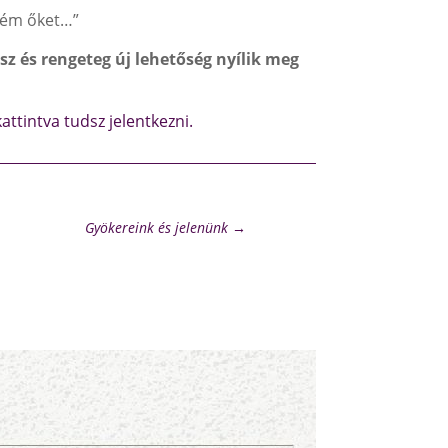
ném őket…”
sz és rengeteg új lehetőség nyílik meg
kattintva tudsz jelentkezni.
Gyökereink és jelenünk
→