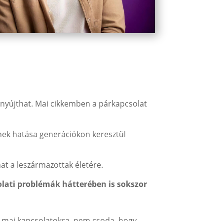
nyújthat. Mai cikkemben a párkapcsolat
minek hatása generációkon keresztül
at a leszármazottak életére.
lati problémák hátterében is sokszor
 a mai kapcsolatokra, nem csoda, hogy