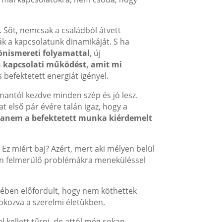
. Sőt, nemcsak a családból átvett
ák a kapcsolatunk dinamikáját. S ha
 önismereti folyamattal
, új
an kapcsolati működést, amit mi
befektetett energiát igényel.
nantól kezdve minden szép és jó lesz.
t első pár évére talán igaz, hogy a
 hanem a befektetett munka kiérdemelt
Ez miért baj? Azért, mert aki mélyen belül
ban felmerülő problémákra meneküléssel
ében előfordult, hogy nem köthettek
kozva a szerelmi életükben.
 kellett tűrni, de attól még sokan