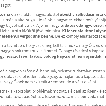
sságot.
okoznak
a szülőktől, nagyszülőktől
átvett viselkedésminták
 a média által sugallt ideálok is nagymértékben befolyásolj
y bajt okozhatnak. A jó hír, hogy
tudatos odafigyeléssel,
lehet írni a kívülről jövő mintákat.
Ki lehet alakítani oly
hetetlenül vergődünk benne.
De ez komoly elhatározást és 
a tévhitben, hogy csak meg kell találniuk a nagy Ő-t, és on
ti nagyon sok romantikus filmmel. Ez nagy tévedés! A kapcsola
egy hosszútávú, tartós, boldog kapcsolat nem ajándék,
eája nagyon erősen él bennünk, sokszor tudattalan szinten. 
gondok, csak felhőtlen boldogság, az hajlamos a kapcsolat
e. Nagy Ő-nek nem születik az ember, de azzá tud válni.
nak a kapcsolati problémák mögött. Például az őseink élet
enyomata továbbadódhat a leszármazottaknak, bonyodalmat o
zabad volt félrelépni, de a nőknek nem. Nagyanyáinknak ezt el