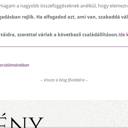
m magam a nagyobb összefüggéseknek anélkül, hogy elemez
ogadásban rejlik. Ha elfogadod azt, ami van, szabaddá vál
ntáidra, szerettel várlak a következő családállításon.
Ide 
i problémáinkban
– Vissza a blog főoldalra –