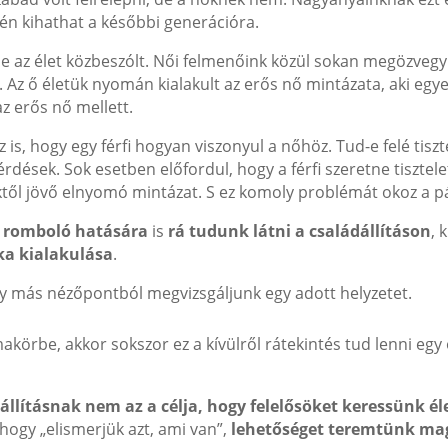
én kihathat a későbbi generációra.
de az élet közbeszólt. Női felmenőink közül sokan megözvegyül
 Az ő életük nyomán kialakult az erős nő mintázata, aki egy
az erős nő mellett.
s, hogy egy férfi hogyan viszonyul a nőhöz. Tud-e felé tiszt
dések. Sok esetben előfordul, hogy a férfi szeretne tisztelett
öktől jövő elnyomó mintázat. S ez komoly problémát okoz a 
k romboló hatására
is
rá tudunk látni a családállításon
, 
ka kialakulása
.
ogy más nézőpontból megvizsgáljunk egy adott helyzetet.
örbe, akkor sokszor ez a kívülről rátekintés tud lenni egy
állításnak nem az a célja, hogy felelősöket keressünk é
hogy „elismerjük azt, ami van”,
lehetőséget teremtünk mag