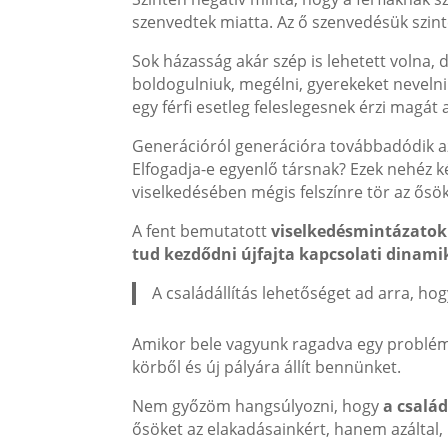
szenvedtek miatta. Az ő szenvedésük szint
Sok házasság akár szép is lehetett volna, 
boldogulniuk, megélni, gyerekeket nevelni.
egy férfi esetleg feleslegesnek érzi magát 
Generációról generációra továbbadódik az i
Elfogadja-e egyenlő társnak? Ezek nehéz kér
viselkedésében mégis felszínre tör az ős
A fent bemutatott
viselkedésmintázato
tud kezdődni újfajta kapcsolati dinami
A családállítás lehetőséget ad arra, h
Amikor bele vagyunk ragadva egy problémak
körből és új pályára állít bennünket.
Nem győzöm hangsúlyozni, hogy
a család
ősöket az elakadásainkért, hanem azáltal, 