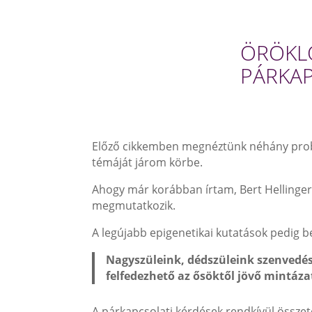
ÖRÖKL
PÁRKA
Előző cikkemben megnéztünk néhány probl
témáját járom körbe.
Ahogy már korábban írtam, Bert Hellinger a
megmutatkozik.
A legújabb epigenetikai kutatások pedig be
Nagyszüleink, dédszüleink szenvedés
felfedezhető az ősöktől jövő mintáza
A párkapcsolati kérdések rendkívül összet