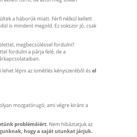
tek a háborúk miatt. Férfi nélkül kellett
edül is mindent megold. Ez sokszor jó, csak
elettel, megbecsüléssel fordulni?
el fordulni a párja felé, de a
párkapcsolataiban.
ki lehet lépni az ismétlés kényszeréből és
el
 olyan mozgatórugó, ami végre kiránt a
letünk problémáiért
. Nem hibáztatjuk az
unknak, hogy a saját utunkat járjuk.