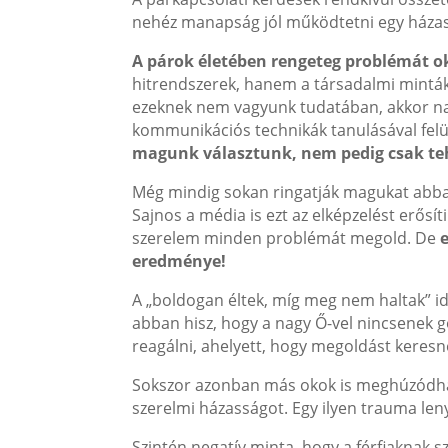
nehéz manapság jól működtetni egy háza
A párok életében rengeteg problémát 
hitrendszerek, hanem a társadalmi minták,
ezeknek nem vagyunk tudatában, akkor nag
kommunikációs technikák tanulásával felül 
magunk választunk, nem pedig csak te
Még mindig sokan ringatják magukat abban 
Sajnos a média is ezt az elképzelést erősí
szerelem minden problémát megold. De
eredménye!
A „boldogan éltek, míg meg nem haltak” id
abban hisz, hogy a nagy Ő-vel nincsenek 
reagálni, ahelyett, hogy megoldást keresn
Sokszor azonban más okok is meghúzódhat
szerelmi házasságot. Egy ilyen trauma l
Szintén negatív minta, hogy a férfiaknak s