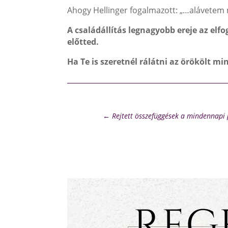
Ahogy Hellinger fogalmazott: „…alávete
A családállítás legnagyobb ereje az elf
előtted.
Ha Te is szeretnél rálátni az örökölt mi
←
Rejtett összefüggések a mindennap