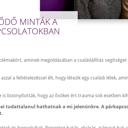
ŐDŐ MINTÁK A
PCSOLATOKBAN
émakört, aminek megoldásában a családállítás segítséget 
zzal a feltételezéssel élt, hogy létezik egy családi lélek, a
 is bizonyították, hogy az ősöket ért trauma sok esetben kih
ei tudattalanul hathatnak a mi jelenünkre.
A párkapcso
t.
ettek és bonyolultak. Rengeteg hatás, elvárás, irányzat hat