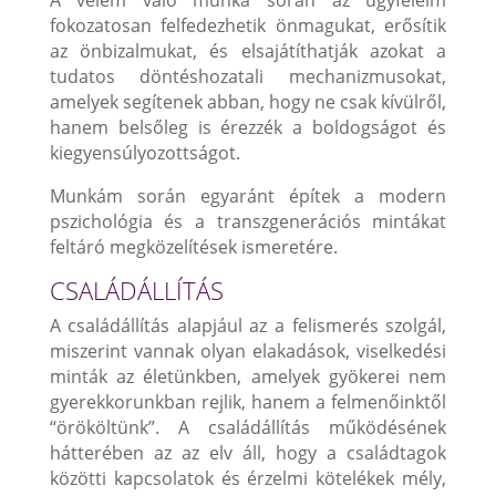
fokozatosan felfedezhetik önmagukat, erősítik
az önbizalmukat, és elsajátíthatják azokat a
tudatos döntéshozatali mechanizmusokat,
amelyek segítenek abban, hogy ne csak kívülről,
hanem belsőleg is érezzék a boldogságot és
kiegyensúlyozottságot.
Munkám során egyaránt építek a modern
pszichológia és a transzgenerációs mintákat
feltáró megközelítések ismeretére.
CSALÁDÁLLÍTÁS
A családállítás alapjául az a felismerés szolgál,
miszerint vannak olyan elakadások, viselkedési
minták az életünkben, amelyek gyökerei nem
gyerekkorunkban rejlik, hanem a felmenőinktől
“örököltünk”. A családállítás működésének
hátterében az az elv áll, hogy a családtagok
közötti kapcsolatok és érzelmi kötelékek mély,