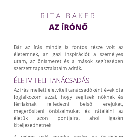
RITA BAKER
AZ ÍRÓNŐ
Bár az írás mindig is fontos része volt az
életemnek, az igazi inspirációt a személyes
utam, az önismeret és a mások segítésében
szerzett tapasztalataim adták.
ÉLETVITELI TANÁCSADÁS
Az írás mellett életviteli tanácsadóként évek óta
foglalkozom azzal, hogy segítsek nőknek és
férfiaknak felfedezni belső erejüket,
megerősíteni önbizalmukat és rátalálni az
életük azon pontjaira, ahol igazán
kiteljesedhetnek.
A velem való munka során az ügyfeleim