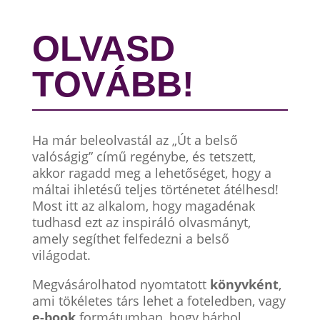
OLVASD
TOVÁBB!
Ha már beleolvastál az „Út a belső
valóságig” című regénybe, és tetszett,
akkor ragadd meg a lehetőséget, hogy a
máltai ihletésű teljes történetet átélhesd!
Most itt az alkalom, hogy magadénak
tudhasd ezt az inspiráló olvasmányt,
amely segíthet felfedezni a belső
világodat.
Megvásárolhatod nyomtatott
könyvként
,
ami tökéletes társ lehet a foteledben, vagy
e-book
formátumban, hogy bárhol,