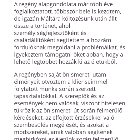
A regény alapgondolata már több éve
foglalkoztatott, többször bele is kezdtem,
de igazán Máltára költözésünk után állt
össze a történet, ahol
személyiségfejlesztőként és
családállítóként segítettem a hozzám
fordulóknak megoldani a problémáikat, és
igyekeztem támogatni őket abban, hogy a
lehető legtöbbet hozzák ki az életükből.
A regényben saját önismereti utam
élményeit ötvöztem a klienseimmel
folytatott munka során szerzett
tapasztalatokkal. A szereplők és az
események nem valósak, viszont hitelesen
tükrözik az önismereti út során felmerülő
kérdéseket, az elfojtott érzésekkel való
szembesülés megélését, és azokat a
módszereket, amik valóban segítenek
megbirkózni az életünk során felmerülő