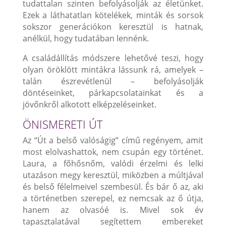
tudattalan szinten befolyásolják az életünket.
Ezek a láthatatlan kötelékek, minták és sorsok
sokszor generációkon keresztül is hatnak,
anélkül, hogy tudatában lennénk.
A családállítás módszere lehetővé teszi, hogy
olyan öröklött mintákra lássunk rá, amelyek –
talán észrevétlenül – befolyásolják
döntéseinket, párkapcsolatainkat és a
jövőnkről alkotott elképzeléseinket.
ÖNISMERETI ÚT
Az “Út a belső valóságig” című regényem, amit
most elolvashattok, nem csupán egy történet.
Laura, a főhősnőm, valódi érzelmi és lelki
utazáson megy keresztül, miközben a múltjával
és belső félelmeivel szembesül. És bár ő az, aki
a történetben szerepel, ez nemcsak az ő útja,
hanem az olvasóé is. Mivel sok év
tapasztalatával segítettem embereket