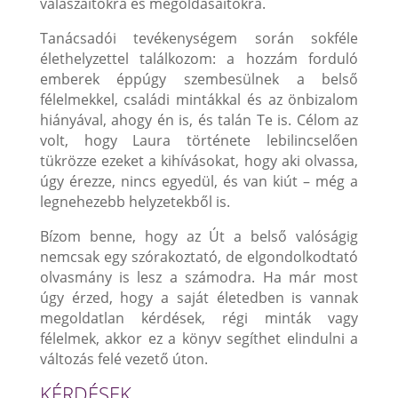
válaszaitokra és megoldásaitokra.
Tanácsadói tevékenységem során sokféle
élethelyzettel találkozom: a hozzám forduló
emberek éppúgy szembesülnek a belső
félelmekkel, családi mintákkal és az önbizalom
hiányával, ahogy én is, és talán Te is. Célom az
volt, hogy Laura története lebilincselően
tükrözze ezeket a kihívásokat, hogy aki olvassa,
úgy érezze, nincs egyedül, és van kiút – még a
legnehezebb helyzetekből is.
Bízom benne, hogy az Út a belső valóságig
nemcsak egy szórakoztató, de elgondolkodtató
olvasmány is lesz a számodra. Ha már most
úgy érzed, hogy a saját életedben is vannak
megoldatlan kérdések, régi minták vagy
félelmek, akkor ez a könyv segíthet elindulni a
változás felé vezető úton.
KÉRDÉSEK