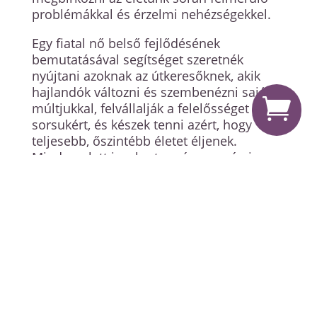
problémákkal és érzelmi nehézségekkel.
Egy fiatal nő belső fejlődésének
bemutatásával segítséget szeretnék
nyújtani azoknak az útkeresőknek, akik
hajlandók változni és szembenézni saját

múltjukkal, felvállalják a felelősséget a
sorsukért, és készek tenni azért, hogy
teljesebb, őszintébb életet éljenek.
Mindemelett igyekeztem úgy megírni,
hogy pusztán szórakoztató olvasmányként
is érdemes legyen elolvasni.
A regényben szereplő személyiségfejlesztő
módszerek valóban nagyon hatékony
technikák életünk jobbítására. A belső
gyermek gyógyítása, a családállítás és az
imaginációs technikák olyan eszközök,
amik rengeteget tudnak segíteni az
életünkben felmerülő elakadások