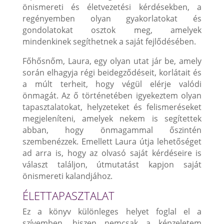
önismereti és életvezetési kérdésekben, a
regényemben olyan gyakorlatokat és
gondolatokat osztok meg, amelyek
mindenkinek segíthetnek a saját fejlődésében.
Főhősnőm, Laura, egy olyan utat jár be, amely
során elhagyja régi beidegződéseit, korlátait és
a múlt terheit, hogy végül elérje valódi
önmagát. Az ő történetében igyekeztem olyan
tapasztalatokat, helyzeteket és felismeréseket
megjeleníteni, amelyek nekem is segítettek
abban, hogy önmagammal őszintén
szembenézzek. Emellett Laura útja lehetőséget
ad arra is, hogy az olvasó saját kérdéseire is
választ találjon, útmutatást kapjon saját
önismereti kalandjához.
ÉLETTAPASZTALAT
Ez a könyv különleges helyet foglal el a
szívemben, hiszen nemcsak a képzeletem