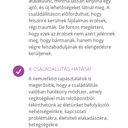
átalakulást, mintha lassan kinyílna egy
ajtó, és új lehetőségeket látnál meg. A
családállításon előfordulhat, hogy
felszínre kerülnek fájdalmas érzések,
régi traumák. De fontos megérteni,
hogy ezek az érzések nem azért jelennek
meg, hogy bántsanak, hanem hogy
végre felszabaduljanak és elengedésre
kerüljenek.

A CSALÁDÁLLÍTÁS HATÁSAI
A nemzetközi tapasztalatok is
megerősítik, hogy a családállítás
valóban hatékony módszer, amely
segítségével más nézőpontból
tekinthetünk az életünket befolyásoló
nehézségeinkre, kapcsolati
problémákra, életviteli elakadásokra,
betegségekre.