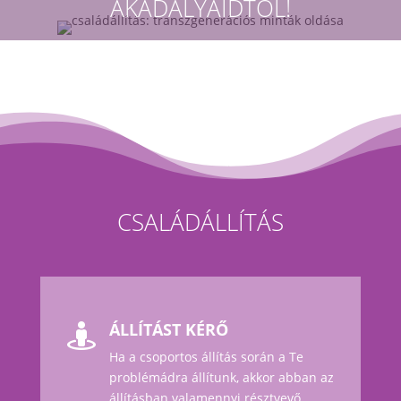
AKADÁLYAIDTÓL!
CSALÁDÁLLÍTÁS
ÁLLÍTÁST KÉRŐ

Ha a csoportos állítás során a Te
problémádra állítunk, akkor abban az
állításban valamennyi résztvevő