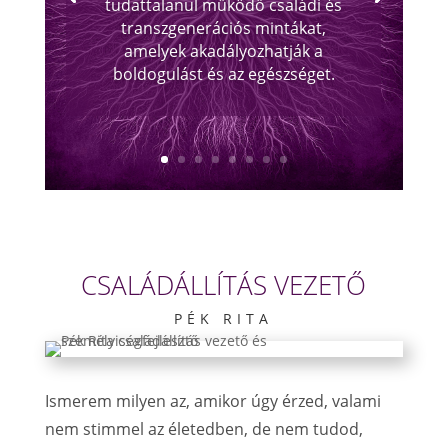
tudattalanul működő családi és
transzgenerációs mintákat,
amelyek akadályozhatják a
boldogulást és az egészséget.
CSALÁDÁLLÍTÁS VEZETŐ
PÉK RITA
Ismerem milyen az, amikor úgy érzed, valami
nem stimmel az életedben, de nem tudod,