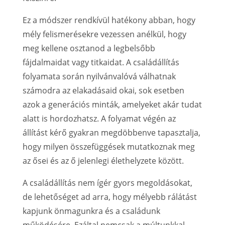
Ez a módszer rendkívül hatékony abban, hogy
mély felismerésekre vezessen anélkül, hogy
meg kellene osztanod a legbelsőbb
fájdalmaidat vagy titkaidat. A családállítás
folyamata során nyilvánvalóvá válhatnak
számodra az elakadásaid okai, sok esetben
azok a generációs minták, amelyeket akár tudat
alatt is hordozhatsz. A folyamat végén az
állítást kérő gyakran megdöbbenve tapasztalja,
hogy milyen összefüggések mutatkoznak meg
az ősei és az ő jelenlegi élethelyzete között.
A családállítás nem ígér gyors megoldásokat,
de lehetőséget ad arra, hogy mélyebb rálátást
kapjunk önmagunkra és a családunk
működésére. Ezáltal nemcsak a múltunkkal