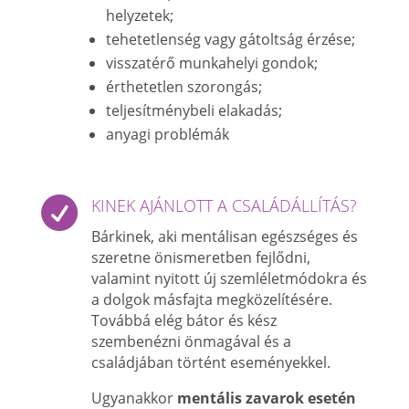
helyzetek;
tehetetlenség vagy gátoltság érzése;
visszatérő munkahelyi gondok;
érthetetlen szorongás;
teljesítménybeli elakadás;
anyagi problémák

KINEK AJÁNLOTT A CSALÁDÁLLÍTÁS?
Bárkinek, aki mentálisan egészséges és
szeretne önismeretben fejlődni,
valamint nyitott új szemléletmódokra és
a dolgok másfajta megközelítésére.
Továbbá elég bátor és kész
szembenézni önmagával és a
családjában történt eseményekkel.
Ugyanakkor
mentális zavarok esetén