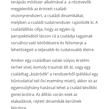
terápiás módszer alkalmával a a résztvevők
megjelenítik az érintett családi
viszonyrendszert, a családi dinamikákat,
melyben a családi tudatrendszer rajzolódik ki. A
családállítás célja, hogy az egyén új
perspektívából lásson rá a családja tagjainak
sorsához való kötődéseire és felismerje a
lehetőségeit a teljesebb és tudatosabb életre.
Amikor egy családban valaki súlyos érzelmi
terhet visel, komoly traumát élt át, vagy egy
családtag „kizáródik” a rendszerből (például egy
bűntudattal teli ősi esemény miatt), akkor ez az
egyensúlyhiány hatással lehet a család későbbi
generációira. Az állítás során ezek az
elakadások, rejtett dinamikák kerülnek
felszínre.