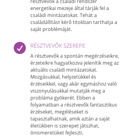
résztvevők a családi rendszer
energetikai mezeje által tárják fel a
családi mintázatokat. Tehát a
családállítást kérő titokban tarthatja a
saját problémáját.

RÉSZTVEVŐK SZEREPE
A résztvevők a spontán megérzéseikre,
érzeteikre hagyatkozva jelenítik meg az
aktuális családi mintázatokat.
Mozgásukkal, helyzetükkel és
érzéseikkel, vagy akár egymáshoz való
viszonyulásukkal mutatják meg a
probláma gyökerét. Ebben a
folyamatban a résztvevők fantasztikus
érzéseket, megéléseket is
tapasztalhatnak, amik aztán a saját
életükben is szerepet játszhat,
önismeretüket fejleszti.