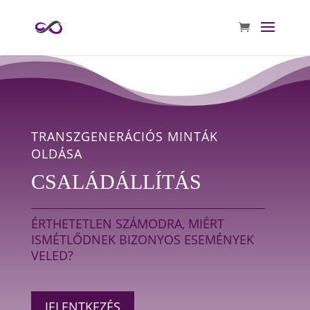
TRANSZGENERÁCIÓS MINTÁK
OLDÁSA
CSALÁDÁLLÍTÁS
ÉRTHETETLEN SZÁMODRA, MIÉRT
ISMÉTLŐDNEK BIZONYOS ESEMÉNYEK
VELED?
JELENTKEZÉS