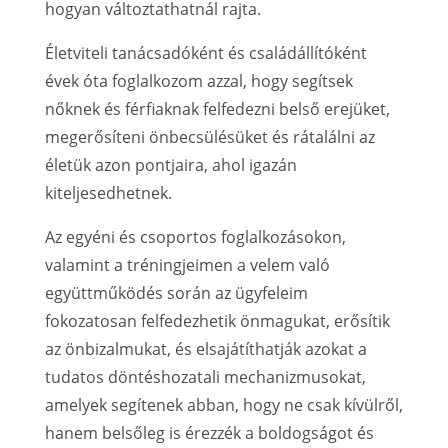
hogyan változtathatnál rajta.
Életviteli tanácsadóként és családállítóként
évek óta foglalkozom azzal, hogy segítsek
nőknek és férfiaknak felfedezni belső erejüket,
megerősíteni önbecsülésüket és rátalálni az
életük azon pontjaira, ahol igazán
kiteljesedhetnek.
Az egyéni és csoportos foglalkozásokon,
valamint a tréningjeimen a velem való
együttműködés során az ügyfeleim
fokozatosan felfedezhetik önmagukat, erősítik
az önbizalmukat, és elsajátíthatják azokat a
tudatos döntéshozatali mechanizmusokat,
amelyek segítenek abban, hogy ne csak kívülről,
hanem belsőleg is érezzék a boldogságot és