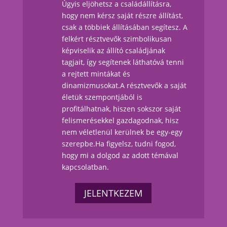
Úgyis eljöhetsz a családállításra,
hogy nem kérsz saját részre állítást,
csak a többiek állításában segítesz.
A
felkért résztvevők szimbolikusan
képviselik az állító családjának
tagjait, így segítenek láthatóvá tenni
a rejtett mintákat és
dinamizmusokat.
A résztvevők a saját
életük szempontjából is
profitálhatnak, hiszen sokszor saját
felismerésekkel gazdagodnak
, hisz
nem véletlenül kerülnek be egy-egy
szerepbe.Ha figyelsz, tudni fogod,
hogy mi a dolgod az adott témával
kapcsolatban.
JELENTKEZEM