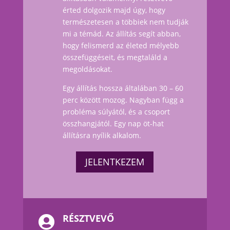
érted dolgozik majd úgy, hogy
természetesen a többiek nem tudják
mi a témád. Az állítás
segít abban,
hogy felismerd az életed mélyebb
összefüggéseit, és megtaláld a
megoldásokat.
Egy állítás hossza általában 30 – 60
perc között mozog. Nagyban függ a
probléma súlyától, és a csoport
összhangjától. Egy nap öt-hat
állításra nyílik alkalom.
JELENTKEZEM
RÉSZTVEVŐ
