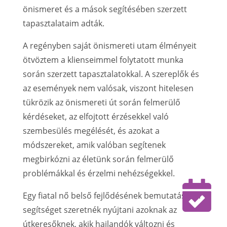
önismeret és a mások segítésében szerzett
tapasztalataim adták.
A regényben saját önismereti utam élményeit
ötvöztem a klienseimmel folytatott munka
során szerzett tapasztalatokkal. A szereplők és
az események nem valósak, viszont hitelesen
tükrözik az önismereti út során felmerülő
kérdéseket, az elfojtott érzésekkel való
szembesülés megélését, és azokat a
módszereket, amik valóban segítenek
megbirkózni az életünk során felmerülő
problémákkal és érzelmi nehézségekkel.

Egy fiatal nő belső fejlődésének bemutatásával
segítséget szeretnék nyújtani azoknak az
útkeresőknek, akik hajlandók változni és